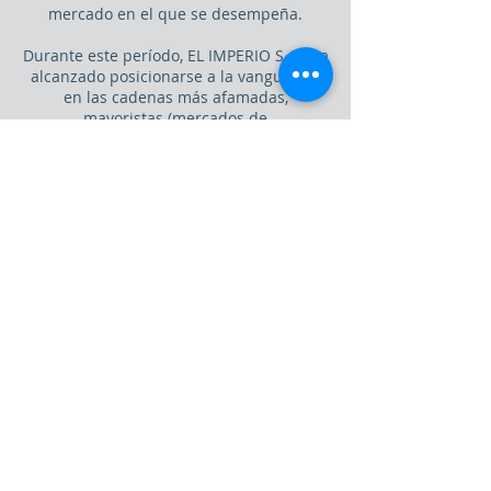
mercado en el que se desempeña.
Durante este período, EL IMPERIO S.A., ha
alcanzado posicionarse a la vanguardia
en las cadenas más afamadas,
mayoristas (mercados de
abastecimiento), minoristas tales como
autoservicios y tiendas de barrio,
restaurantes, hoteles, consumidores
finales y demás clientes a través de sus
marcas, su gente e infraestructura,
centralizando sus esfuerzos en ofrecer a
los consumidores no solo los mejores
productos existentes en el mercado en
términos de calidad, sino también en la
atención y provisión para una
permanente presencia y cobertura a
nivel nacional.
La combinación de estos factores
garantizan la fidelidad de nuestros
clientes y es por ello que podemos
asegurar la existencia de nuestras